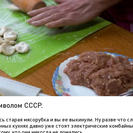
мволом СССР.
ь старая мясорубка и вы ее выкинули. Ну разве что с
нных кухнях давно уже стоят электрические комбайны
ому, что они никогда не ломались.