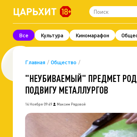
Все
Культура
Киномарафон
Обще
Шоу-бизнес
Технологии и наука
Леге
Про деньги
Экономика
Фоторепорта
Главная
Общество
"НЕУБИВАЕМЫЙ" ПРЕДМЕТ РОДО
ПОДВИГУ МЕТАЛЛУРГОВ
14 Ноября 09:49
Максим Рядовой