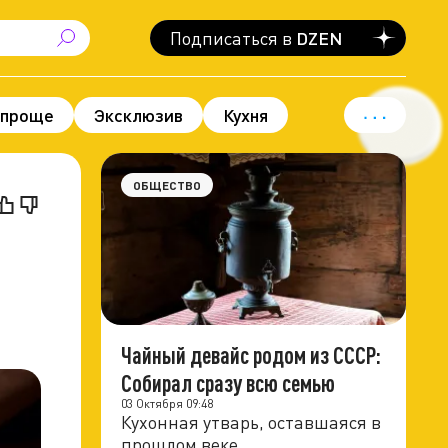
Подписаться в
DZEN
 проще
Эксклюзив
Кухня
вод для гордости
Политика
ОБЩЕСТВО
Чайный девайс родом из СССР:
Собирал сразу всю семью
03 Октября 09:48
Кухонная утварь, оставшаяся в
прошлом веке.