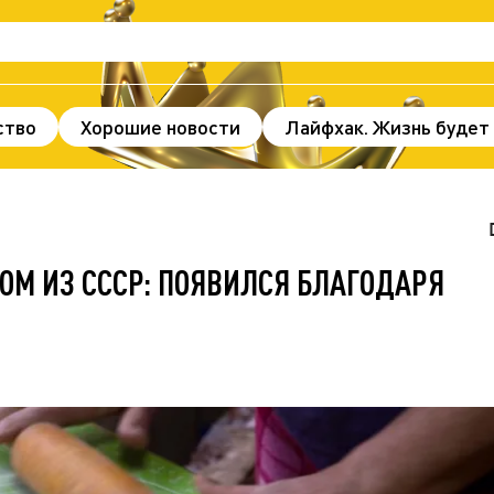
ство
Хорошие новости
Лайфхак. Жизнь будет
нды и факты
Происшествия
Здоровье
По
ж
В мире
Спорт
Без цензуры
М ИЗ СССР: ПОЯВИЛСЯ БЛАГОДАРЯ