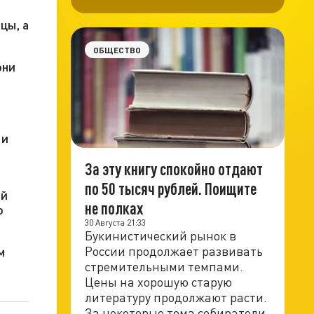
цы, а
ОБЩЕСТВО
они
 и
За эту книгу спокойно отдают
по 50 тысяч рублей. Поищите
ий
не полках
о
30 Августа 21:33
Букинистический рынок в
России продолжает развивать
м
стремительными темпами.
Цены на хорошую старую
литературу продолжают расти.
За некоторые тома собиратели