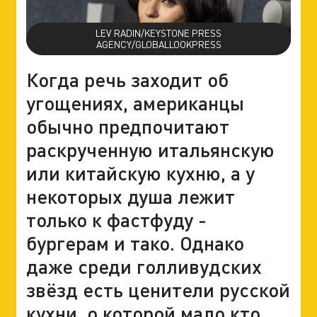
LEV RADIN/KEYSTONE PRESS
AGENCY/GLOBALLOOKPRESS
Когда речь заходит об
угощениях, американцы
обычно предпочитают
раскрученную итальянскую
или китайскую кухню, а у
некоторых душа лежит
только к фастфуду -
бургерам и тако. Однако
даже среди голливудских
звёзд есть ценители русской
кухни, о которой мало кто