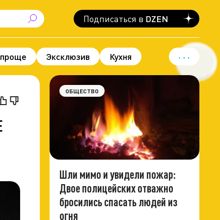
Подписаться в
DZEN
 проще
Эксклюзив
Кухня
вод для гордости
Политика
ОБЩЕСТВО
Е
Шли мимо и увидели пожар:
Двое полицейских отважно
бросились спасать людей из
огня