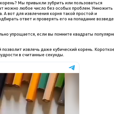
й корень? Мы привыкли зубрить или пользоваться
рат можно любое число без особых проблем. Умножить
а. А вот для извлечения корня такой простой и
одбирать ответ и проверять его на попадание возвед
ильно упрощается, если вы помните квадраты популяр
й позволит извлечь даже кубический корень. Коротко
мудрости в считанные секунды.