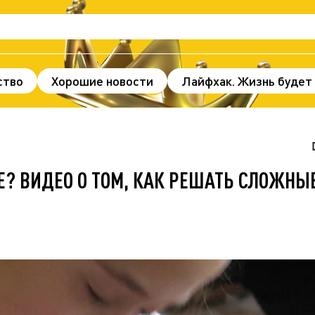
ство
Хорошие новости
Лайфхак. Жизнь будет
нды и факты
Происшествия
Здоровье
По
ж
В мире
Спорт
Без цензуры
Е? ВИДЕО О ТОМ, КАК РЕШАТЬ СЛОЖНЫ