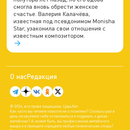
смогла вновь обрести женское
счастье. Валерия Калачёва,
известная под псевдонимом Monisha
Star, узаконила свои отношения с
известным композитором.
О нас
Редакция
© 2026, все права защищены. ЦарьХит.
Как часто вы читаете новости не о политике? Сколько раз в
день позволяете себе остановиться и подумать о делах
житейских? А, может быть, вы профессионал житейского
жанра и в принципе отрицаете любые политические споры?