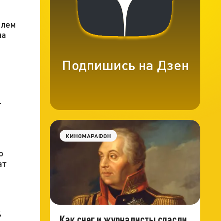
елем
на
Подпишись на Дзен
т
КИНОМАРАФОН
о
ат
,
Как снег и журналисты спасли