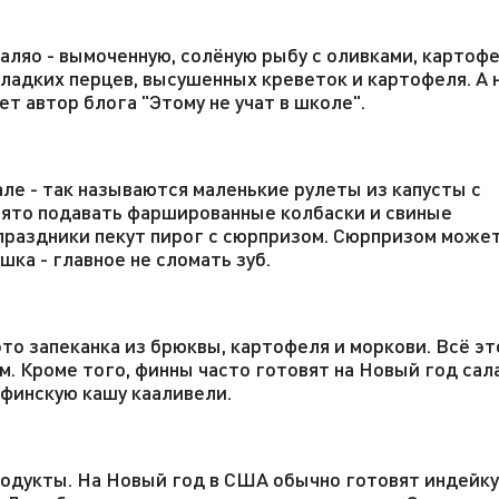
аляо - вымоченную, солёную рыбу с оливками, картоф
сладких перцев, высушенных креветок и картофеля. А 
т автор блога "Этому не учат в школе".
ле - так называются маленькие рулеты из капусты с
инято подавать фаршированные колбаски и свиные
праздники пекут пирог с сюрпризом. Сюрпризом може
шка - главное не сломать зуб.
это запеканка из брюквы, картофеля и моркови. Всё эт
м. Кроме того, финны часто готовят на Новый год сал
 финскую кашу кааливели.
родукты. На Новый год в США обычно готовят индейку