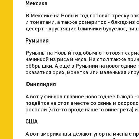
Мексика
В Мексике на Новый год готовят треску бак
и томатами, а также ромеритос - блюдо из 
десерт - хрустящие блинчики бунуелос, пише
Румыния
Румыны на Новый год обычно готовят сарма
начинкой из риса и мяса. На стол также пр
рёбрышки. А ещё в Румынии на новогодние 
оказаться орех, монетка или маленькая игру
Финляндия
А вот у финнов главное новогоднее блюдо -
подаётся на стол вместе со свиным окороко
росолли (что-то вроде нашего винегрета) и
США
А вот американцы делают упор на мясные п