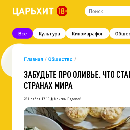
Все
Культура
Киномарафон
Обще
Шоу-бизнес
Технологии и наука
Леге
Про деньги
Экономика
Фоторепорта
Главная
Общество
ЗАБУДЬТЕ ПРО ОЛИВЬЕ. ЧТО СТ
СТРАНАХ МИРА
23 Ноября 17:10
Максим Рядовой