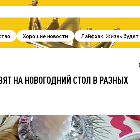
ство
Хорошие новости
Лайфхак. Жизнь будет
нды и факты
Происшествия
Здоровье
По
ж
В мире
Спорт
Без цензуры
АВЯТ НА НОВОГОДНИЙ СТОЛ В РАЗНЫХ