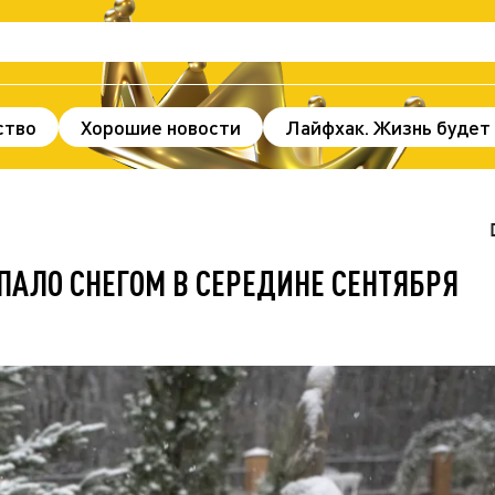
ство
Хорошие новости
Лайфхак. Жизнь будет
нды и факты
Происшествия
Здоровье
По
ж
В мире
Спорт
Без цензуры
ПАЛО СНЕГОМ В СЕРЕДИНЕ СЕНТЯБРЯ