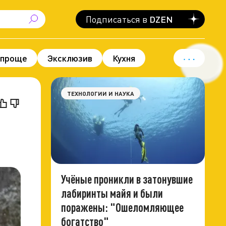
Подписаться в
DZEN
 проще
Эксклюзив
Кухня
вод для гордости
Политика
ТЕХНОЛОГИИ И НАУКА
Учёные проникли в затонувшие
лабиринты майя и были
поражены: "Ошеломляющее
богатство"