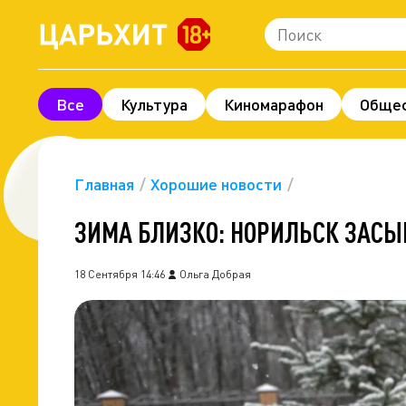
Все
Культура
Киномарафон
Обще
Шоу-бизнес
Технологии и наука
Леге
Про деньги
Экономика
Фоторепорта
Главная
Хорошие новости
ЗИМА БЛИЗКО: НОРИЛЬСК ЗАСЫ
18 Сентября 14:46
Ольга Добрая