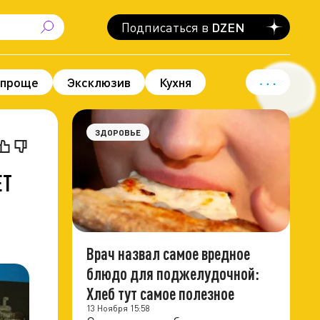
Подписаться в
DZEN
 проще
Эксклюзив
Кухня
вод для гордости
Политика
ЗДОРОВЬЕ
ЕТ
Врач назвал самое вредное
блюдо для поджелудочной:
Хлеб тут самое полезное
13 Ноября 15:58