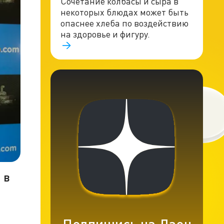
Сочетание колбасы и сыра в
некоторых блюдах может быть
опаснее хлеба по воздействию
на здоровье и фигуру.
 в
Подпишись на Дзен