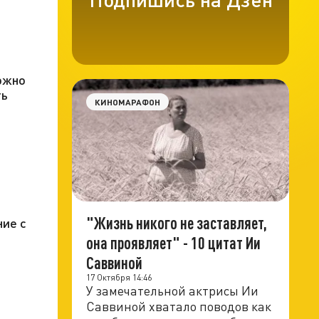
й
можно
ть
КИНОМАРАФОН
"Жизнь никого не заставляет,
ние с
она проявляет" - 10 цитат Ии
Саввиной
17 Октября 14:46
У замечательной актрисы Ии
Саввиной хватало поводов как