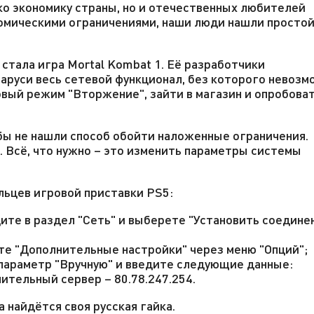
ко экономику страны, но и отечественных любителей
ономическими ограничениями, наши люди нашли просто
стала игра Mortal Kombat 1. Её разработчики
ларуси весь сетевой функционал, без которого невоз
овый режим "Вторжение", зайти в магазин и опробова
 бы не нашли способ обойти наложенные ограничения.
. Всё, что нужно – это изменить параметры системы
ьцев игровой приставки PS5:
ите в раздел "Сеть" и выберете "Установить соедине
е "Дополнительные настройки" через меню "Опций";
 параметр "Вручную" и введите следующие данные:
нительный сервер – 80.78.247.254.
 найдётся своя русская гайка.