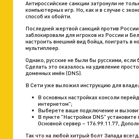
Антироссийские санкции затронули не толь
компьютерных игр. Но, как и в случае с эк
способ их обойти.
Последней жертвой санкций против России 
заблокировали для игроков из России и Бе
настроить внешний вид бойца, поиграть в н
мультиплеер.
Однако, русские не были бы русскими, если
Сделать это оказалось на удивление просто
доменных имён (DNS).
В Сети уже выложил инструкцию для владел
В основных настройках консоли перейд
интернетом";
Выберете ваше подключение и вызовит
В пункте "Настройки DNS" установите
Основной сервер – 176.99.11.77, Допол
Так что на любой хитрый болт Запада всегда