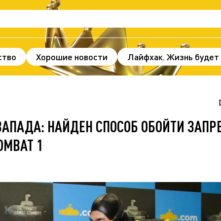
ство
Хорошие новости
Лайфхак. Жизнь будет
нды и факты
Происшествия
Здоровье
По
ж
В мире
Спорт
Без цензуры
АПАДА: НАЙДЕН СПОСОБ ОБОЙТИ ЗАПР
OMBAT 1