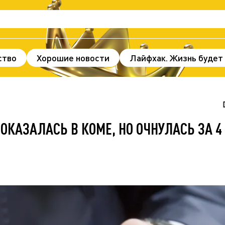
ство
Хорошие новости
Лайфхак. Жизнь будет
нды и факты
Происшествия
Здоровье
По
ж
В мире
Спорт
Без цензуры
ОКАЗАЛАСЬ В КОМЕ, НО ОЧНУЛАСЬ ЗА 4