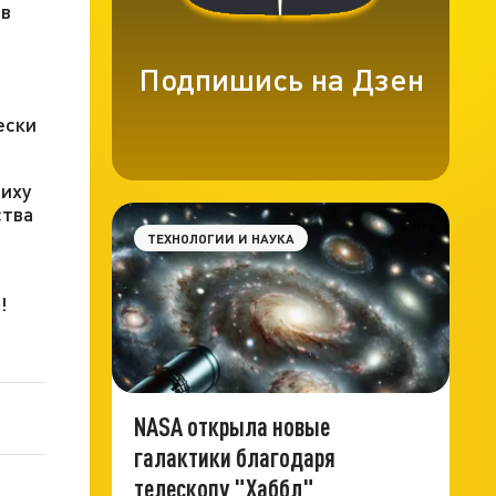
 в
Подпишись на Дзен
ески
ниху
ства
ТЕХНОЛОГИИ И НАУКА
!
NASA открыла новые
галактики благодаря
телескопу "Хаббл"