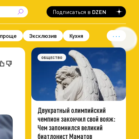
Подписаться в
DZEN
 проще
Эксклюзив
Кухня
вод для гордости
Политика
ОБЩЕСТВО
Двукратный олимпийский
чемпион закончил свой вояж:
Чем запомнился великий
биатлонист Маматов