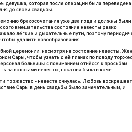
: девушка, которая после операции была переведена
дня до своей свадьбы.
ремонию бракосочетания уже два года и должны были
еского вмешательства состояние невесты резко
ажало лёгкие и дыхательные пути, поэтому периодич
 чтобы удалить новообразования.
бной церемонии, несмотря на состояние невесты. Же
ном Сары, чтобы узнать о её планах по поводу торже
 Персонал больницы с пониманием отнёсся к просьбам
ь за волосами невесты, пока она была в коме.
ти торжество - невеста очнулась. Любовь воскрешает
ствие Сары в день свадьбы было замечательным, и