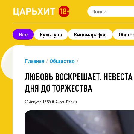
Все
Культура
Киномарафон
Обще
Шоу-бизнес
Технологии и наука
Леге
Про деньги
Экономика
Фоторепорта
Главная
Общество
ЛЮБОВЬ ВОСКРЕШАЕТ. НЕВЕСТА 
ДНЯ ДО ТОРЖЕСТВА
28 Августа 15:58
Антон Болин