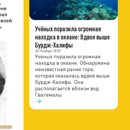
,
ене
рал
своей
ь
Учёных поразила огромная
находка в океане: Вдвое выше
Бурдж-Халифы
23 Ноября 18:57
Учёных поразила огромная
находка в океане. Обнаружена
неизвестная ранее гора,
которая оказалась вдвое выше
Бурдж-Халифы. Она
располагается вблизи вод
Гватемалы.