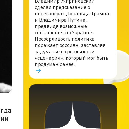
Владимир Жириновский
сделал предсказание о
переговорах Дональда Трампа
и Владимира Путина,
предвидя возможные
соглашения по Украине.
Прозорливость политика
поражает россиян, заставляя
задуматься о реальности
«сценария», который мог быть
продуман ранее.
огда
нии