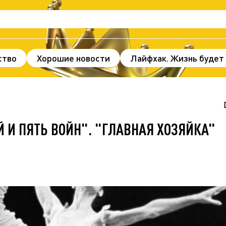
ство
Хорошие новости
Лайфхак. Жизнь будет
нды и факты
Происшествия
Здоровье
По
ж
В мире
Спорт
Без цензуры
 И ПЯТЬ ВОЙН". "ГЛАВНАЯ ХОЗЯЙКА"