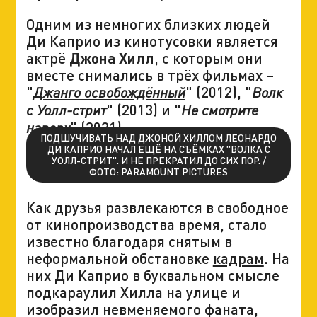
Одним из немногих близких людей
Ди Каприо из кинотусовки является
актрё
Джона Хилл
, с которым они
вместе снимались в трёх фильмах –
"
" (2012), "
Джанго освобождённый
Волк
" (2013) и "
с Уолл-стрит
Не смотрите
" (2021).
наверх
ПОДШУЧИВАТЬ НАД ДЖОНОЙ ХИЛЛОМ ЛЕОНАРДО
ДИ КАПРИО НАЧАЛ ЕЩЁ НА СЪЁМКАХ "ВОЛКА С
УОЛЛ-СТРИТ". И НЕ ПРЕКРАТИЛ ДО СИХ ПОР. /
ФОТО: PARAMOUNT PICTURES
Как друзья развлекаются в свободное
от кинопроизводства время, стало
известно благодаря снятым в
неформальной обстановке
кадрам
. На
них Ди Каприо в буквальном смысле
подкараулил Хилла на улице и
изобразил невменяемого фаната,