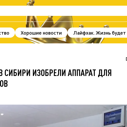
ство
Хорошие новости
Лайфхак. Жизнь будет
нды и факты
Происшествия
Здоровье
По
ж
В мире
Спорт
Без цензуры
 В СИБИРИ ИЗОБРЕЛИ АППАРАТ ДЛЯ
ОВ