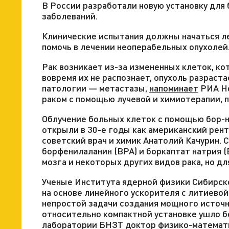
В России разработали новую установку для
заболеваний.
Клинические испытания должны начаться ле
помочь в лечении неоперабельных опухолей
Рак возникает из-за измененных клеток, к
вовремя их не распознает, опухоль разраста
патологии — метастазы,
напоминает
РИА Но
раком с помощью лучевой и химиотерапии, 
Облучение больных клеток с помощью бор-н
открыли в 30-е годы как американский рент
советский врач и химик Анатолий Качурин. 
борфенилаланин (BPA) и боркаптат натрия 
мозга и некоторых других видов рака, но д
Ученые Института ядерной физики Сибирск
на основе линейного ускорителя с литиев
непростой задачи создания мощного источн
относительно компактной установке ушло б
лаборатории БНЗТ доктор физико-математи