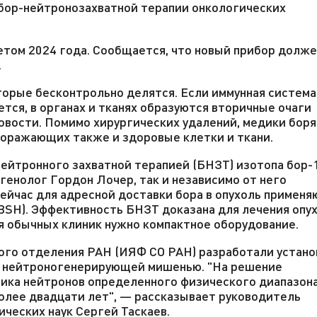
 бор-нейтронозахватной терапии онкологических
том 2024 года. Сообщается, что новый прибор долже
.
оторые бесконтрольно делятся. Если иммунная система
ется, в органах и тканях образуются вторичные очаги
вости. Помимо хирургических удалений, медики боря
поражающих также и здоровые клетки и ткани.
ейтронного захватной терапией (БНЗТ) изотопа бор-
генолог Гордон Лочер, так и независимо от него
Сейчас для адресной доставки бора в опухоль применя
(BSH). Эффективность БНЗТ доказана для лечения опу
ля обычных клиник нужно компактное оборудование.
ого отделения РАН (ИЯФ СО РАН) разработали устано
ой нейтроногенерирующей мишенью. "На решение
ика нейтронов определенного физического диапазона
олее двадцати лет", — рассказывает руководитель
ческих наук Сергей Таскаев.