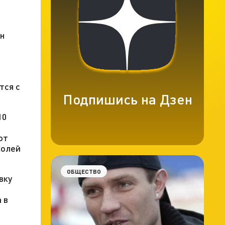
н
тся с
Подпишись на Дзен
10
ют
холей
ОБЩЕСТВО
вку
 в