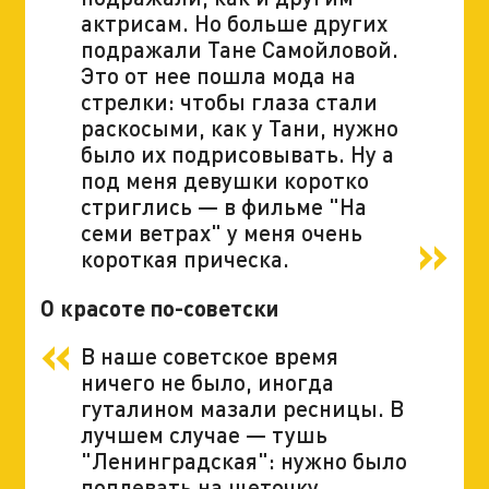
актрисам. Но больше других
подражали Тане Самойловой.
Это от нее пошла мода на
стрелки: чтобы глаза стали
раскосыми, как у Тани, нужно
было их подрисовывать. Ну а
под меня девушки коротко
стриглись — в фильме "На
семи ветрах" у меня очень
короткая прическа.
О красоте по-советски
В наше советское время
ничего не было, иногда
гуталином мазали ресницы. В
лучшем случае — тушь
"Ленинградская": нужно было
поплевать на щеточку,