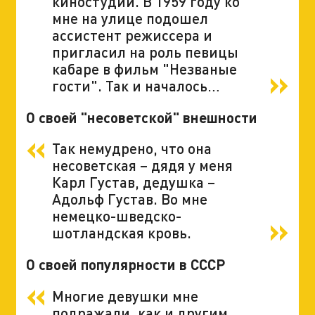
киностудии. В 1959 году ко
мне на улице подошел
ассистент режиссера и
пригласил на роль певицы
кабаре в фильм "Незваные
гости". Так и началось…
О своей "несоветской" внешности
Так немудрено, что она
несоветская – дядя у меня
Карл Густав, дедушка –
Адольф Густав. Во мне
немецко-шведско-
шотландская кровь.
О своей популярности в СССР
Многие девушки мне
подражали, как и другим